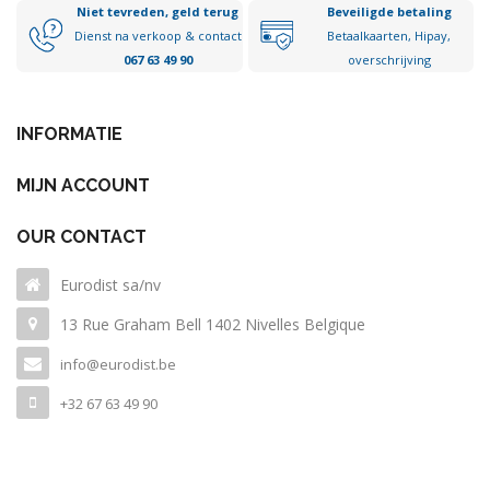
Niet tevreden, geld terug
Beveiligde betaling
Dienst na verkoop & contact
Betaalkaarten, Hipay,
067 63 49 90
overschrijving
INFORMATIE
MIJN ACCOUNT
OUR CONTACT
Eurodist sa/nv
13 Rue Graham Bell 1402 Nivelles Belgique
info@eurodist.be
+32 67 63 49 90