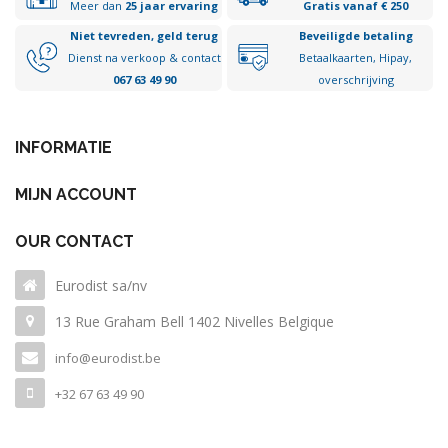
Meer dan
25 jaar ervaring
Gratis vanaf € 250
Niet tevreden, geld terug
Beveiligde betaling
Dienst na verkoop & contact
Betaalkaarten, Hipay,
067 63 49 90
overschrijving
INFORMATIE
MIJN ACCOUNT
OUR CONTACT
Eurodist sa/nv
13 Rue Graham Bell 1402 Nivelles Belgique
info@eurodist.be
+32 67 63 49 90