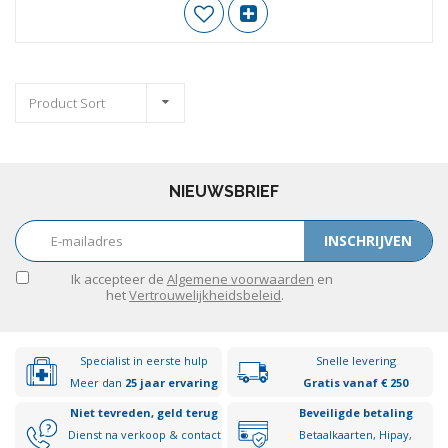
Product Sort
NIEUWSBRIEF
INSCHRIJVEN
Ik accepteer de
Algemene voorwaarden
en
het
Vertrouwelijkheidsbeleid
.
Specialist in eerste hulp
Snelle levering
Meer dan
25 jaar ervaring
Gratis vanaf € 250
Niet tevreden, geld terug
Beveiligde betaling
Dienst na verkoop & contact
Betaalkaarten, Hipay,