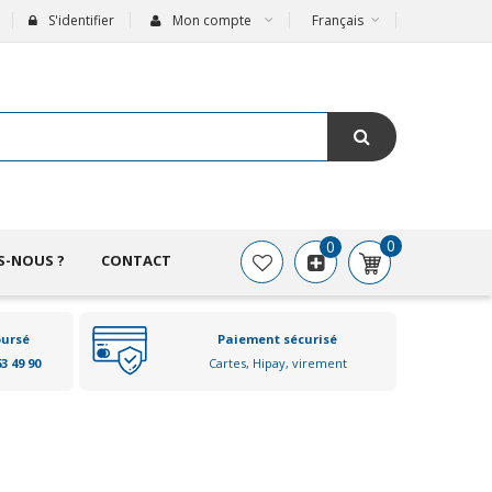
S'identifier
Mon compte
Français
0
0
S-NOUS ?
CONTACT
oursé
Paiement sécurisé
63 49 90
Cartes, Hipay, virement