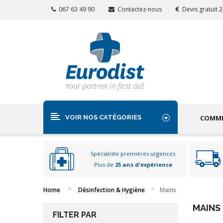
067 63 49 90
Contactez-nous
Devis gratuit 
VOIR NOS CATÉGORIES
COMME
Spécialiste premières urgences
Plus de
25 ans d'expérience
Home
Désinfection & Hygiène
Mains
MAINS
FILTER PAR