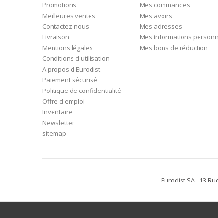
Promotions
Mes commandes
Meilleures ventes
Mes avoirs
Contactez-nous
Mes adresses
Livraison
Mes informations personn
Mentions légales
Mes bons de réduction
Conditions d'utilisation
A propos d'Eurodist
Paiement sécurisé
Politique de confidentialité
Offre d'emploi
Inventaire
Newsletter
sitemap
Eurodist SA - 13 Ru