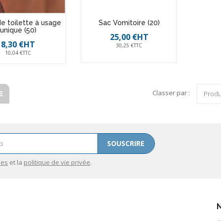
e toilette à usage
Sac Vomitoire (20)
unique (50)
25,00 €HT
8,30 €HT
30,25 €TTC
10,04 €TTC
Classer par :
Produ
SOUSCRIRE
les
et la
politique de vie privée
.