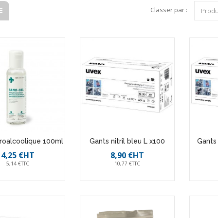
Classer par :
Produ
roalcoolique 100ml
Gants nitril bleu L x100
Gants 
4,25 €HT
8,90 €HT
5,14 €TTC
10,77 €TTC