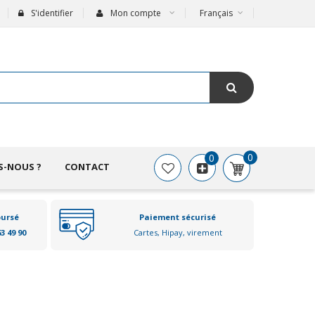
S'identifier
Mon compte
Français
0
0
S-NOUS ?
CONTACT
oursé
Paiement sécurisé
63 49 90
Cartes, Hipay, virement