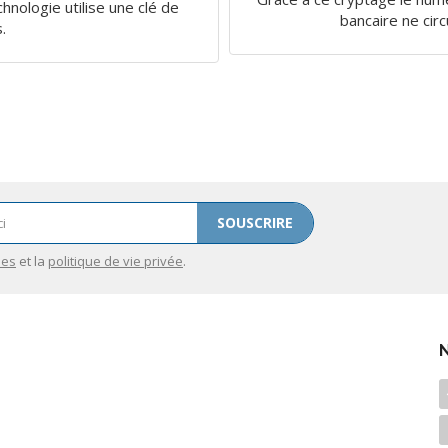
chnologie utilise une clé de
bancaire ne circ
s.
SOUSCRIRE
les
et la
politique de vie privée
.