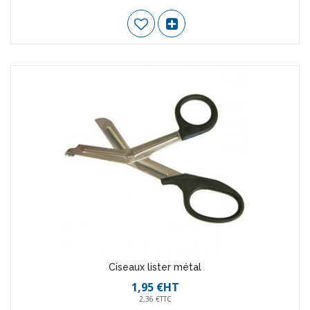
Ciseaux lister métal
1,95 €HT
2,36 €TTC