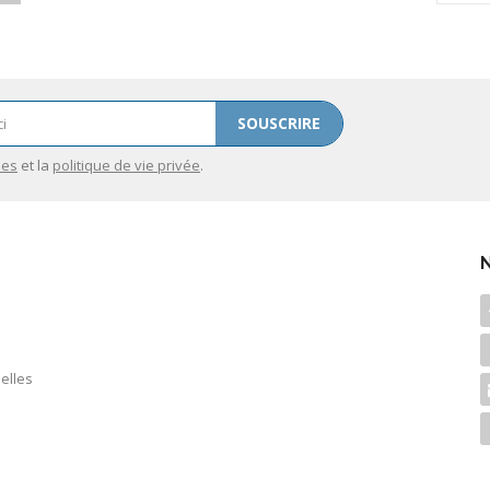
SOUSCRIRE
les
et la
politique de vie privée
.
elles