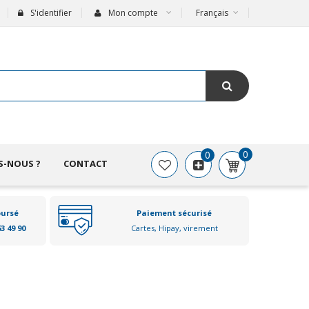
S'identifier
Mon compte
Français
0
0
S-NOUS ?
CONTACT
oursé
Paiement sécurisé
63 49 90
Cartes, Hipay, virement