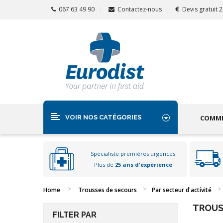
067 63 49 90
Contactez-nous
Devis gratuit 
VOIR NOS CATÉGORIES
COMME
Spécialiste premières urgences
Plus de
25 ans d'expérience
Home
Trousses de secours
Par secteur d'activité
TROUS
FILTER PAR