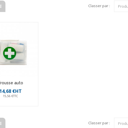
Classer par :
Produ
rousse auto
14,68 €HT
15,56 €TTC
Classer par :
Produ