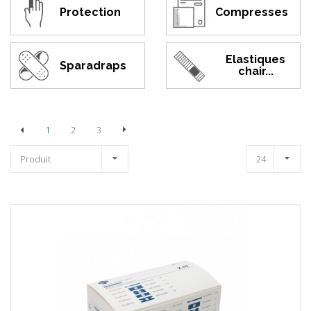
Protection
Compresses
Elastiques
Sparadraps
chair...
1
2
3
Produit
24