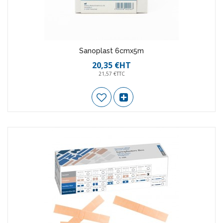
Sanoplast 6cmx5m
20,35 €HT
21,57 €TTC