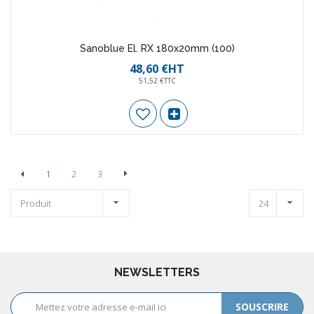
Sanoblue El. RX 180x20mm (100)
48,60 €HT
51,52 €TTC
1
2
3
Produit
24
NEWSLETTERS
SOUSCRIRE