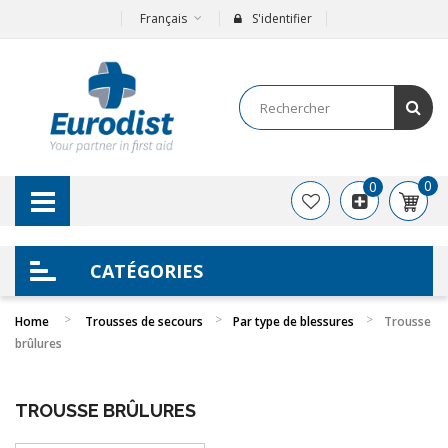
Français
S'identifier
0
0
CATÉGORIES
Home
Trousses de secours
Par type de blessures
Trousse
brûlures
TROUSSE BRÛLURES