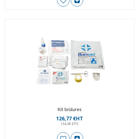
Kit brûlures
126,77 €HT
134,38 €TTC