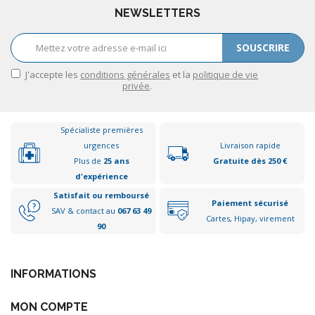
NEWSLETTERS
SOUSCRIRE
J'accepte les
conditions générales
et la
politique de vie
privée
.
Spécialiste premières
urgences
Livraison rapide
Plus de
25 ans
Gratuite dès 250 €
d'expérience
Satisfait ou remboursé
Paiement sécurisé
SAV & contact au
067 63 49
Cartes, Hipay, virement
90
INFORMATIONS
MON COMPTE