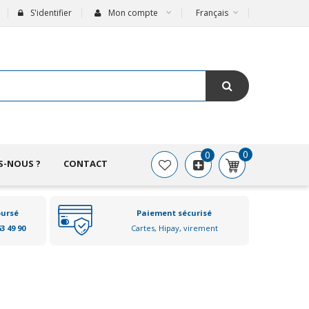
S'identifier
Mon compte
Français
0
0
S-NOUS ?
CONTACT
oursé
Paiement sécurisé
63 49 90
Cartes, Hipay, virement