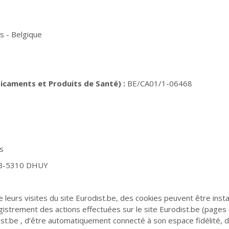
s - Belgique
icaments et Produits de Santé) :
BE/CA01/1-06468
s
, B-5310 DHUY
 leurs visites du site Eurodist.be, des cookies peuvent être insta
registrement des actions effectuées sur le site Eurodist.be (pages 
dist.be , d’être automatiquement connecté à son espace fidélité, 