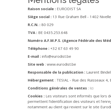
Raison sociale :
EURODIST SA
Siège social :
13 Rue Graham Bell - 1402 Nivelle
R.C.N. :
80 029
TVA :
BE 0435.253.648
Numéro A.F.M.P.S. (Agence Fédérale des Méd
Téléphone :
+32 67 63 49 90
E-mail :
info@eurodist.be
Site web
: www.eurodist.be
Responsable de la publication :
Laurent Bindel
Hébergement
: TESIAL - Rue des Ruisseaux 4
Conditions générales de ventes
:
Ici
Cookies :
Les visiteurs sont informés que lors de
permettent l’identification des visiteurs et l’en
notamment au client qui revient sur le site Euro