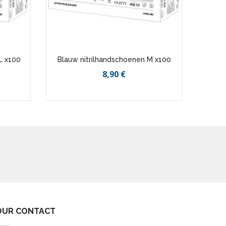
L x100
Blauw nitrilhandschoenen M x100
Blau
8,90 €
OUR CONTACT