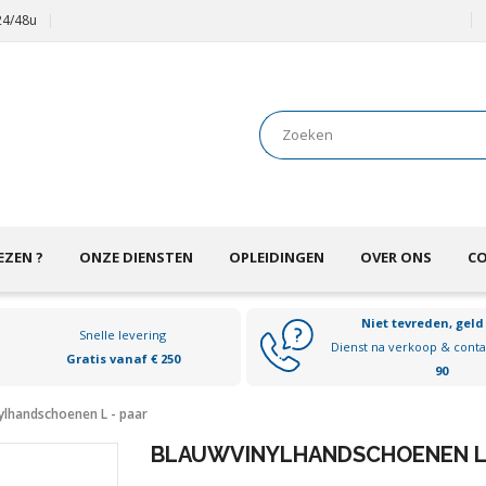
 24/48u
EZEN ?
ONZE DIENSTEN
OPLEIDINGEN
OVER ONS
C
Niet tevreden, geld
Snelle levering
Dienst na verkoop & cont
Gratis vanaf € 250
90
ylhandschoenen L - paar
BLAUWVINYLHANDSCHOENEN L 