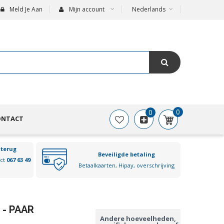
Meld Je Aan
Mijn account
Nederlands
0
0
ONTACT
 terug
Beveiligde betaling
act
067 63 49
Betaalkaarten, Hipay, overschrijving
- PAAR
Andere hoeveelheden,