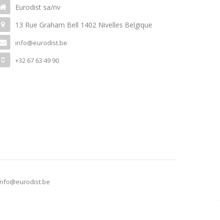
Eurodist sa/nv
13 Rue Graham Bell 1402 Nivelles Belgique
info@eurodist.be
+32 67 63 49 90
info@eurodist.be