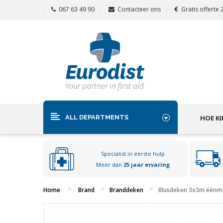
067 63 49 90
Contacteer ons
Gratis offerte
ALL DEPARTMENTS
HOE KI
Specialist in eerste hulp
Meer dan
25 jaar ervaring
Home
Brand
Branddeken
Blusdeken 3x3m éénma