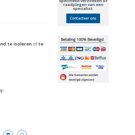
specifieke verzoeken of
raadplegen van een
specialist.
Contacteer ons
rand te isoleren
of
te
ap