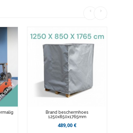
ermalig
Brand beschermhoes
1250x850x1765mm
1
489,00 €