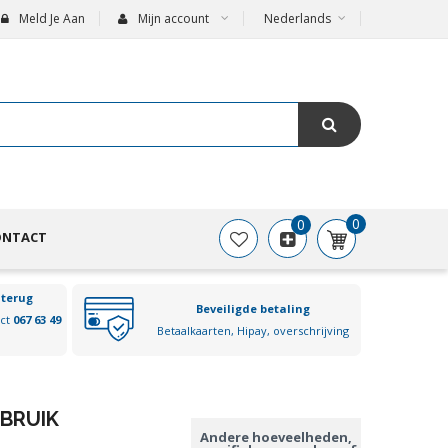
Meld Je Aan
Mijn account
Nederlands
0
0
ONTACT
 terug
Beveiligde betaling
act
067 63 49
Betaalkaarten, Hipay, overschrijving
BRUIK
Andere hoeveelheden,