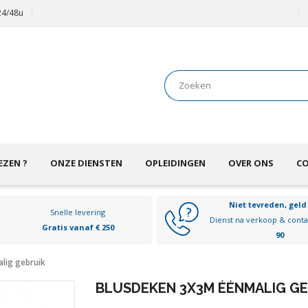
 24/48u
EZEN ?
ONZE DIENSTEN
OPLEIDINGEN
OVER ONS
C
Niet tevreden, geld
Snelle levering
Dienst na verkoop & cont
Gratis vanaf € 250
90
lig gebruik
BLUSDEKEN 3X3M ÉÉNMALIG GE