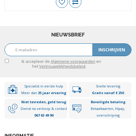
NIEUWSBRIEF
INSCHRIJVEN
Ik accepteer de
Algemene voorwaarden
en
het
Vertrouwelijkheidsbeleid
.
Specialist in eerste hulp
Snelle levering
Meer dan
25 jaar ervaring
Gratis vanaf € 250
Niet tevreden, geld terug
Beveiligde betaling
Dienst na verkoop & contact
Betaalkaarten, Hipay,
067 63 49 90
overschrijving
INFORMATIE