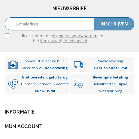
NIEUWSBRIEF
INSCHRIJVEN
Ik accepteer de
Algemene voorwaarden
en
het
Vertrouwelijkheidsbeleid
.
Specialist in eerste hulp
Snelle levering
Meer dan
25 jaar ervaring
Gratis vanaf € 250
Niet tevreden, geld terug
Beveiligde betaling
Dienst na verkoop & contact
Betaalkaarten, Hipay,
067 63 49 90
overschrijving
INFORMATIE
MIJN ACCOUNT