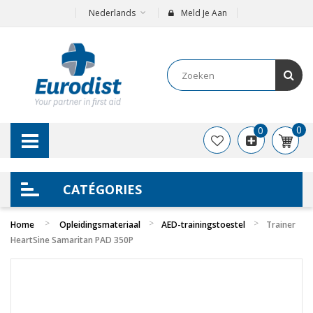
Nederlands
Meld Je Aan
0
0
CATÉGORIES
Home
Opleidingsmateriaal
AED-trainingstoestel
Trainer
HeartSine Samaritan PAD 350P