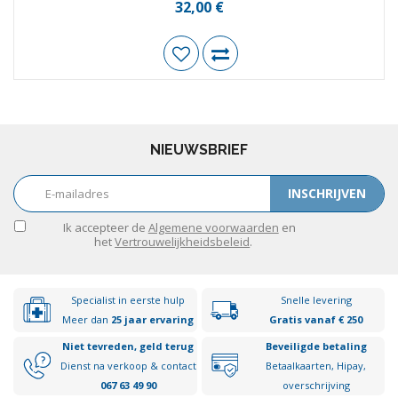
32,00 €
NIEUWSBRIEF
INSCHRIJVEN
Ik accepteer de
Algemene voorwaarden
en
het
Vertrouwelijkheidsbeleid
.
Specialist in eerste hulp
Snelle levering
Meer dan
25 jaar ervaring
Gratis vanaf € 250
Niet tevreden, geld terug
Beveiligde betaling
Dienst na verkoop & contact
Betaalkaarten, Hipay,
067 63 49 90
overschrijving