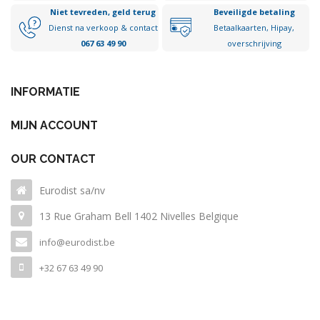
Niet tevreden, geld terug
Beveiligde betaling
Dienst na verkoop & contact
Betaalkaarten, Hipay,
067 63 49 90
overschrijving
INFORMATIE
MIJN ACCOUNT
OUR CONTACT
Eurodist sa/nv
13 Rue Graham Bell 1402 Nivelles Belgique
info@eurodist.be
+32 67 63 49 90