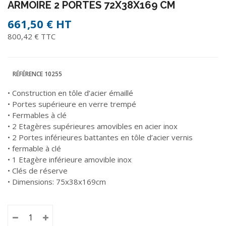
ARMOIRE 2 PORTES 72X38X169 CM
661,50 €
HT
800,42 € TTC
RÉFÉRENCE
10255
•
Construction en tôle d’acier
émaillé
•
Portes supérieure en verre
trempé
•
Fermables
à clé
•
2 Etagères supérieures amovibles en acier inox
•
2 Portes inférieures battantes
en tôle d’acier vernis
•
fermable
à clé
• 1 Etagère infér
ieure amovible
inox
• Clés de réserve
• Dimensions: 75x38x169cm