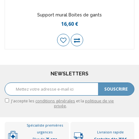
Support mural Boites de gants
16,60 €
NEWSLETTERS
SOUSCRIRE
J'accepte les
conditions générales
et la
politique de vie
privée
.
Spécialiste premières
urgences
Livraison rapide
Plus de
25 ans
Gratuite dès 250 €