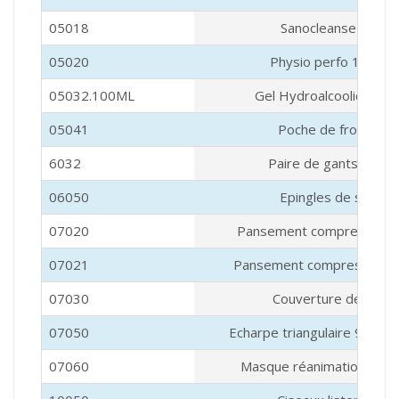
05018
Sanocleanse 50 ml
05020
Physio perfo 10ml S/
05032.100ML
Gel Hydroalcoolique 1
05041
Poche de froid U/U
6032
Paire de gants vinyle
06050
Epingles de sûreté
07020
Pansement compressif S/
07021
Pansement compressif S/
07030
Couverture de survi
07050
Echarpe triangulaire 96x9
07060
Masque réanimation hygi