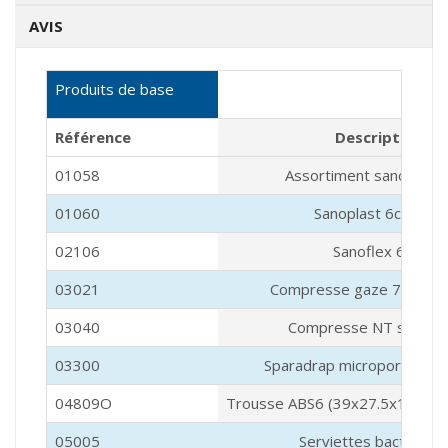
AVIS
Produits de base
Référence
Description
01058
Assortiment sanoplast
01060
Sanoplast 6cmx1m
02106
Sanoflex 6cm
03021
Compresse gaze 7.5x7.5
03040
Compresse NT s/s 5x
03300
Sparadrap micropore 1.2
04809O
Trousse ABS6 (39x27.5x13.5) 
05005
Serviettes bactéricid