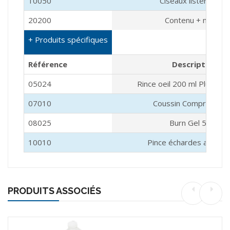
10050
Ciseaux lister métal
20200
Contenu + notice
+ Produits spécifiques
Référence
Description
05024
Rince oeil 200 ml Plum ey
07010
Coussin Compressif S
08025
Burn Gel 50ml
10010
Pince échardes avec l
PRODUITS ASSOCIÉS