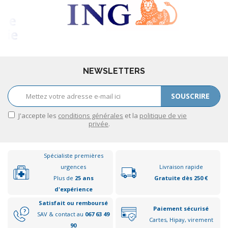
NEWSLETTERS
SOUSCRIRE
J'accepte les
conditions générales
et la
politique de vie
privée
.
Spécialiste premières
urgences
Livraison rapide
Plus de
25 ans
Gratuite dès 250 €
d'expérience
Satisfait ou remboursé
Paiement sécurisé
SAV & contact au
067 63 49
Cartes, Hipay, virement
90