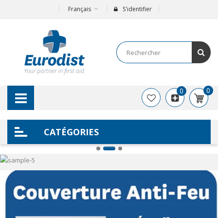
Français
S'identifier
0
0
CATÉGORIES