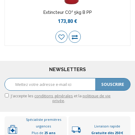
Extincteur CO² 5kg B PP
173,80 €
NEWSLETTERS
SOUSCRIRE
J'accepte les
conditions générales
et la
politique de vie
privée
.
Spécialiste premières
urgences
Livraison rapide
Plus de
25 ans
Gratuite dès 250 €