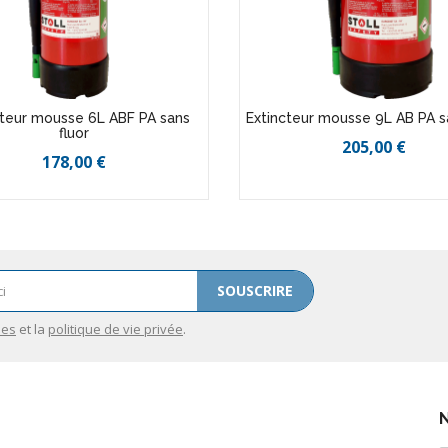
cteur mousse 6L ABF PA sans
Extincteur mousse 9L AB PA sa
fluor
205,00 €
178,00 €
SOUSCRIRE
les
et la
politique de vie privée
.