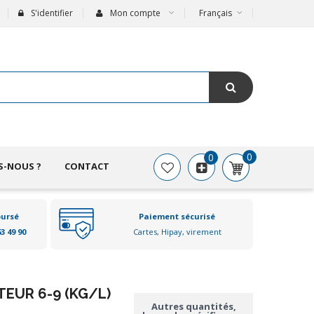
S'identifier
Mon compte
Français
0
0
S-NOUS ?
CONTACT
oursé
Paiement sécurisé
63 49 90
Cartes, Hipay, virement
EUR 6-9 (KG/L)
Autres quantités,