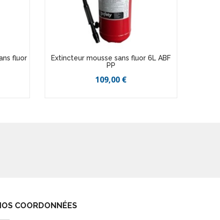
ns fluor
Extincteur mousse sans fluor 6L ABF
Extinc
PP
109,00 €
NOS COORDONNÉES