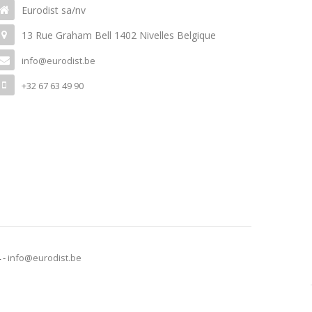
Eurodist sa/nv
13 Rue Graham Bell 1402 Nivelles Belgique
info@eurodist.be
+32 67 63 49 90
4 -
info@eurodist.be