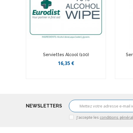
0ml
Serviettes Alcool (100)
Ser
16,35 €
NEWSLETTERS
J'accepte les
conditions généra