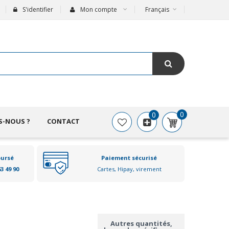
S'identifier
Mon compte
Français
0
0
S-NOUS ?
CONTACT
oursé
Paiement sécurisé
63 49 90
Cartes, Hipay, virement
Autres quantités,